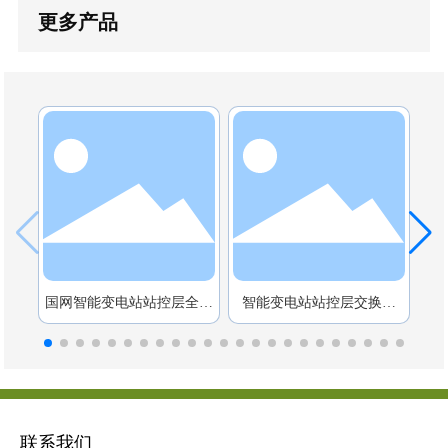
更多产品
国网智能变电站站控层全千
智能变电站站控层交换机
Wi
兆核心交换机 BWYX-3028-
BWYX-3028-Z-E24G4
控
Z-E24G4-GZK
联系我们