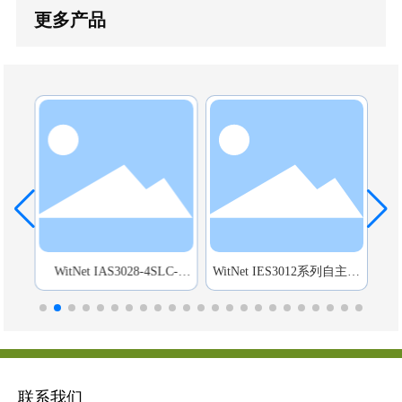
更多产品
GZK
WitNet IAS3028-4SLC-
WitNet IES3012系列自主可
Ru
24GT-HVD
控交换机（机箱为导轨或壁
挂式结构）
联系我们