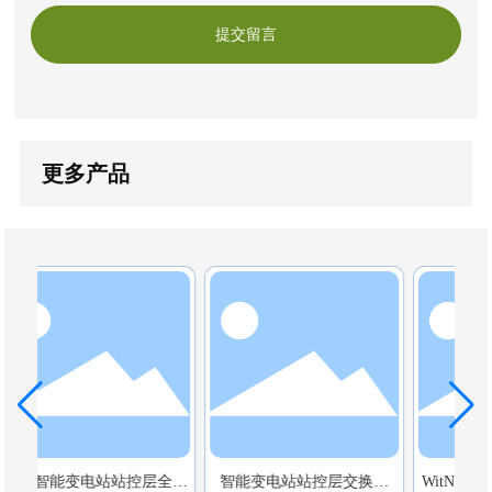
提交留言
更多产品
全千
智能变电站站控层交换机
WitNet IES3012系列自主可
Ru