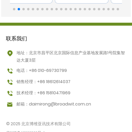
28-
BWYX-3028-Z-E24G4
控交换机（机箱为导轨或壁
挂式结构）
联系我们
地址：北京市昌平区北京国际信息产业基地发展路1号院集智
达大厦3层
电话：+86 010-69730799
销售经理：+86 18612614037
技术经理：+86 15810471969
邮箱：
daimirong@broadwit.com.cn
© 2025 北京博维亚讯技术有限公司