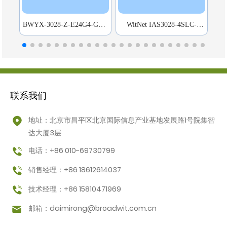
BWYX-3028-Z-E24G4-GZK
WitNet IAS3028-4SLC-
Wi
变电站网络交换机
24GT-HVD
控
联系我们
地址：北京市昌平区北京国际信息产业基地发展路1号院集智
达大厦3层
电话：+86 010-69730799
销售经理：+86 18612614037
技术经理：+86 15810471969
邮箱：
daimirong@broadwit.com.cn