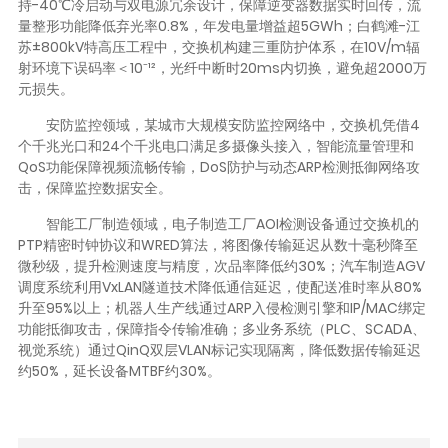
持-40℃冷启动与双电源冗余设计，保障逆变器数据实时回传，流
量整形功能降低弃光率0.8%，年发电量增益超5GWh；白鹤滩-江
苏±800kV特高压工程中，交换机构建三重防护体系，在10V/m辐
射环境下误码率＜10⁻¹²，光纤中断时20ms内切换，避免超2000万
元损失。
安防监控领域，某城市大规模安防监控网络中，交换机凭借4
个千兆光口和24个千兆电口满足多摄像头接入，智能流量管理和
QoS功能保障视频流畅传输，DoS防护与动态ARP检测抵御网络攻
击，保障监控数据安全。
智能工厂制造领域，电子制造工厂AOI检测设备通过交换机的
PTP精密时钟协议和WRED算法，将图像传输延迟从数十毫秒降至
微秒级，提升检测速度与精度，次品率降低约30%；汽车制造AGV
调度系统利用VxLAN隧道技术降低通信延迟，使配送准时率从80%
升至95%以上；机器人生产线通过ARP入侵检测引擎和IP/MAC绑定
功能抵御攻击，保障指令传输准确；多业务系统（PLC、SCADA、
视觉系统）通过QinQ双层VLAN标记实现隔离，降低数据传输延迟
约50%，延长设备MTBF约30%。