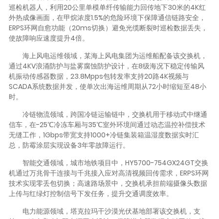
巡检机器人，利用20公里单模单纤传输能力回传地下30米的4K红
外热成像画面，在甲烷浓度1.5%的危险环境下保障通信链路安全，
ERPS环网自愈功能（20ms切换）避免光缆断裂时巡检数据丢失，
使故障响应速度提升4倍。
海上风电运维领域，某海上风电集团为运维船配备该交换机，
通过4KV浪涌防护与盐雾腐蚀防护设计，在8级海况下稳定传输风
机振动传感器数据，23.8Mpps包转发率支持20路4K视频与
SCADA系统数据并发，使单次出海运维周期从72小时缩短至48小
时。
冷链物流领域，跨国冷链运输链中，交换机用于移动式中继通
信车，在-25℃冷冻车厢与35℃室外环境间通过动态温控补偿技术
无缝工作，1Gbps带宽支持1000+冷链集装箱温湿度数据实时汇
总，防霉涂层实现设备3年零故障运行。
智能交通领域，城市地铁项目中，HY5700-754GX24GT交换
机通过万兆骨干连接与千兆接入应对高清视频回传需求，ERPS环网
技术实现零丢包切换；高速路场景中，交换机承担前端摄像头数据
上传与红绿灯控制信号下发任务，提升交通调度效率。
电力能源领域，塔克拉玛干沙漠光伏基地部署该交换机，支