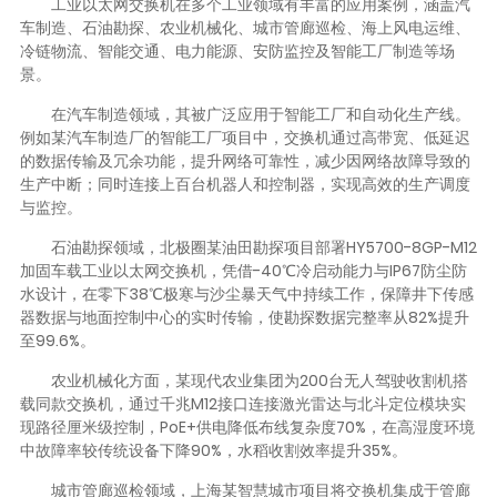
工业以太网交换机在多个工业领域有丰富的应用案例，涵盖汽
车制造、石油勘探、农业机械化、城市管廊巡检、海上风电运维、
冷链物流、智能交通、电力能源、安防监控及智能工厂制造等场
景。
在汽车制造领域，其被广泛应用于智能工厂和自动化生产线。
例如某汽车制造厂的智能工厂项目中，交换机通过高带宽、低延迟
的数据传输及冗余功能，提升网络可靠性，减少因网络故障导致的
生产中断；同时连接上百台机器人和控制器，实现高效的生产调度
与监控。
石油勘探领域，北极圈某油田勘探项目部署HY5700-8GP-M12
加固车载工业以太网交换机，凭借-40℃冷启动能力与IP67防尘防
水设计，在零下38℃极寒与沙尘暴天气中持续工作，保障井下传感
器数据与地面控制中心的实时传输，使勘探数据完整率从82%提升
至99.6%。
农业机械化方面，某现代农业集团为200台无人驾驶收割机搭
载同款交换机，通过千兆M12接口连接激光雷达与北斗定位模块实
现路径厘米级控制，PoE+供电降低布线复杂度70%，在高湿度环境
中故障率较传统设备下降90%，水稻收割效率提升35%。
城市管廊巡检领域，上海某智慧城市项目将交换机集成于管廊