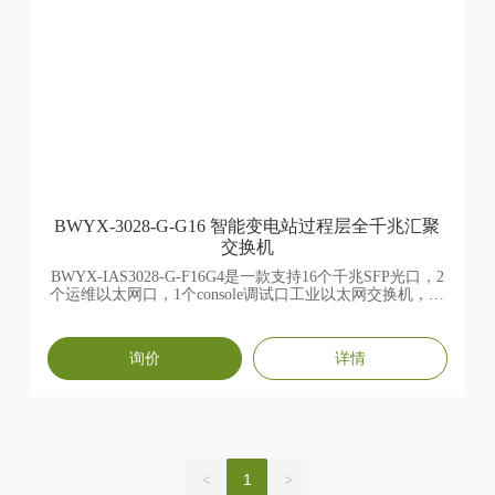
BWYX-3028-G-G16 智能变电站过程层全千兆汇聚
交换机
BWYX-IAS3028-G-F16G4是一款支持16个千兆SFP光口，2
个运维以太网口，1个console调试口工业以太网交换机，采
用低功耗、无风扇设计，支持多种配置。具有良好的EMC
电磁兼容性能，宽温，高防护，具备恶劣环境下稳定可靠
的工作能力，该产品广泛应用于智能变电站、风电、交
询价
详情
通、石油化工等行业。
<
1
>