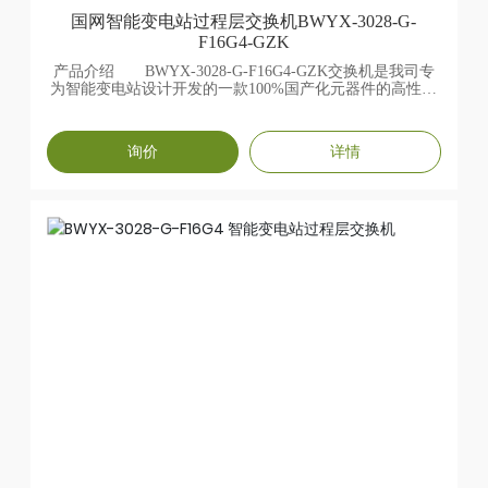
国网智能变电站过程层交换机BWYX-3028-G-
F16G4-GZK
产品介绍 BWYX-3028-G-F16G4-GZK交换机是我司专
为智能变电站设计开发的一款100%国产化元器件的高性能
变电站网络交换机。支持16个100BASE-X(SFP)和4个
100/1000BASE-X(SFP)光接口,此外支持2个100Base-
T(X)RJ45类型的MMS电口。该具备高可靠性、高可用性和
询价
详情
高安全性。采用先进的设计理念，充分考虑了工业应用的
环境中的各种恶劣条件和干扰因素。采用先进散热技术和
低功耗技术，确保装置可靠的工作在-40C~+70C的环境中，
高等级的EMC设计，可以确保装置适应各种严酷工业环境
的应用需求。产品特性 ✅满足100%国产化自主可控 ✅
满足智能变电站交换机"四统一"新企标*提供16个百兆SFP
光口，4个千兆SFP光口、2个运*维以太网口,1个console调
试口*采用自然散 热，-40~70C宽温设计，IP40防护等级*配
备独立冗余电源输入以适应110DC/220ADC工作电压范围
✅支持IEC61850模型及文件服务 ✅满足电力网络安全监
测规范 ✅满足国网四级A类标准 ✅支持两个独立的
MMS通信端口，便于调试、配置、监控;*支持带宽管理优
化处理，精确广播风暴控制 ✅支持IEC61850模型及文件
服务;支持IEEE 1588V2精确时钟同步;支持针对SV&GOOSE
报文的流量控制阈值设置;支持变电站SNTP时钟同步协议;
✅支持CSD离线配置产品规格 ✨技术参数标准
IEEE1588V2、1EEE802.3、IEEE802.3u IEEE802.3ab、
IEEE802.3x、1EEE802.1d IEEE802.1w、IEEE802.1p、
IEEE802.1q 存储转发处理方式✨交换属性 MAC