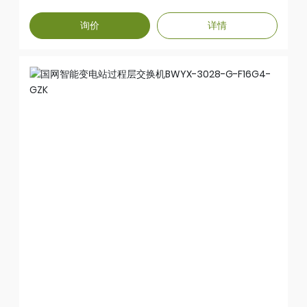
兼容性能，宽温，高防护，具备恶劣环境下稳定可靠的工
作能力，该产品广泛应用于智能变电站、风电、交通、石
询价
详情
油化工等行业。