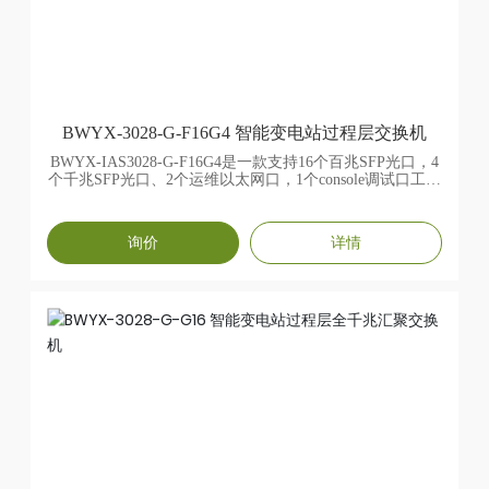
表:32K 背板交换带宽:180Gbps 交换延迟:<5uS 包缓冲
区:24Mbit VLAN-ID范围:1-4094✨工作环境 工作温
度:-40C-70C 存储温度:-40C-70C 相对湿度:0-95%无凝
结✨保修期 MTBF(平均故障间隔时间):大于80000小时
质保:5年✨数据接口 百兆接口:16个100Base-X(SFP)光接
口 千兆接口:支持4个1000BASE-X(SFP)光接口
CONSOLE 口:RJ45 MMS通信口:2个100BASE-T(RJ45)电
接口✨机械参数 物理尺寸
BWYX-3028-G-F16G4 智能变电站过程层交换机
(WxHxD):443mmx44mmx300mm安装方式:机架式 散热形
式:无风扇自然散热 机壳防护:IP40 重量:3.8KG✨电源参
BWYX-IAS3028-G-F16G4是一款支持16个百兆SFP光口，4
数 输入电压:110/220VDC(88-300VDC)、220VAC/DC(85-
个千兆SFP光口、2个运维以太网口，1个console调试口工业
264VAC,100-370VDC); 电源接口:5芯5.08mm间距欧式连
以太网交换机，采用低功耗、无风扇设计，支持多种配
接器; 输入功耗:小于35W(满载); 反接保护:支持 冗余
置。具有良好的EMC电磁兼容性能，宽温，高防护，具备
保护:支持✨符合标准 IEC61000-4-2(ESD):8KV接触放
恶劣环境下稳定可靠的工作能力，该产品广泛应用于智能
询价
详情
电,15KV空间放电 IEC61000-4-
变电站、风电、交通、石油化工等行业。
3(RS):10V/m(80~1000MHZ) IEC61000-4-4(EFT):电源
线:4KV数据线;2KV IEC61000-4-5(Surge)电源
线:4KV/CM2KV/DM;数据线;2KV IEC61000-4-6(射频传
导):3V(10KHZ~150KHZ),10V(150KHZ~80MHZ)
IEC61000-4-8(工频磁场):100A/m(cont).1000A/m.(1s to3s)
IEC61000-12/18(震荡波):2.5kv/CM,1kv/DM IEC61000-4-
10(阻尼震荡):30A/m IEC61000-4-16(共模传
导):30V(cont).300V,(1s) FCC CFR47 PART
15/EN55022:ClaSS A&B IECC61000-6-2(通用工业标
准)、IEC61850-3(变电站)、IEEE1613(电力分站)